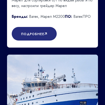
Марел для сортировки б/г по видам рыбы и по
весу, настроили грейдер Марел
Бренды:
Ватек, Марел М2200
ПО:
ВатекПРО
ПОДРОБНЕЕ