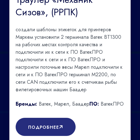
Сизов», (РРПК)
создали шаблоны этикеток для принтеров
Маркем установили 2 терминала Ватек ВТ1300
на рабочих местах контроля качества и
подключили их к сети к ПО ВатекПРО
подключили к сети и к ПО ВатекПРО и
настроили поточные весы Марел подключили к
сети и к ПО ВатекПРО терминал М2200, по
сети CAN подключили его к счетчикам рыбы
филетировочных машин Баадер
Бренды:
Ватек, Марел, Баадер
ПО:
ВатекПРО
ПОДРОБНЕЕ