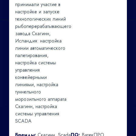
принимали участие в
настройке и запуске
технологических линий
рыбоперерабатывающего
завода Скагинн,
Исландия: настройка
линии автоматического
палетирования,
настройка системы
управления
конвейерными
линиями, настройка
туннельного
морозильного аппарата
Скагинн, настройка
системы управления
SCADA
Бренды:
Скагинн, Scada
ПО:
ВатекПРО