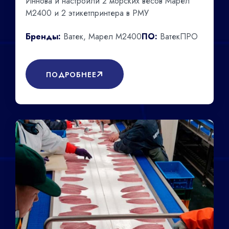
Иннова и настроили 2 морских весов Марел
М2400 и 2 этикетпринтера в РМУ
Бренды:
Ватек, Марел М2400
ПО:
ВатекПРО
ПОДРОБНЕЕ