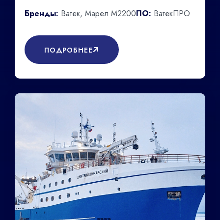
Бренды:
Ватек, Марел М2200
ПО:
ВатекПРО
ПОДРОБНЕЕ