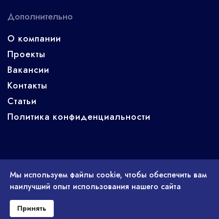
Дополнительно
О компании
Проекты
Вакансии
Контакты
Статьи
Политика конфиденциальности
Мы используем файлы cookie, чтобы обеспечить вам
© 2025 ООО "Ватек". ИНН 7751510907 КПП 770501001
наилучший опыт использования нашего сайта
Сайт не является публичной офертой и носит информационный
характер. Все материалы данного сайта являются объектами
Принять
авторского права (в том числе дизайн). Запрещается копирование,