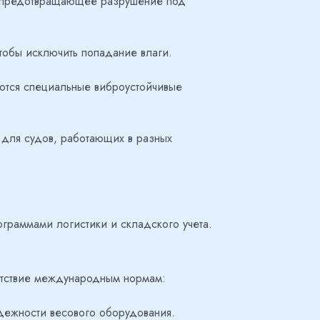
, предотвращающее разрушение под
тобы исключить попадание влаги.
ются специальные виброустойчивые
 для судов, работающих в разных
ограммами логистики и складского учета.
етствие международным нормам:
дежности весового оборудования.