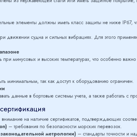
овлены из нержавеющей стали или иметь защитное покрытие
ельные элементы должны иметь класс защиты не ниже IP67, ч
ри движении судна и сильных вибрациях. Для этого применя
апазоне
 при минусовых и высоких температурах, что особенно важно
ть минимальным, так как доступ к оборудованию ограничен.
ии
ать данные в бортовые системы учета, а также работать с пр
сертификация
ь внимание на наличие сертификатов, подтверждающих соотв
on)
– требования по безопасности морских перевозок.
законодательной метрологии)
– стандарты точности и на