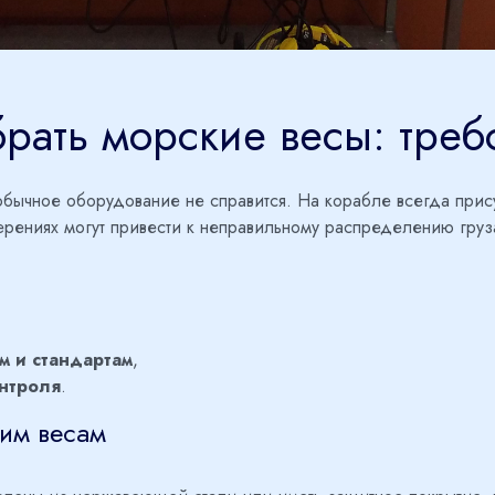
рать морские весы: треб
обычное оборудование не справится. На корабле всегда прису
ерениях могут привести к неправильному распределению груз
м и стандартам
,
онтроля
.
им весам