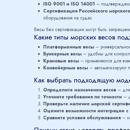
ISO 9001 и ISO 14001
– подтверждение
Сертификация Российского морского
оборудования на судах.
Весы без сертификации могут быть запрещен
Какие типы морских весов под
Платформенные весы
– универсальное
Бункерные весы
– удобны для контроля
Крановые весы
– применяются для взв
Конвейерные весы
– автоматизируют п
Как выбрать подходящую мод
Определите назначение весов
– для 
Уточните требования по точности
– д
Проверьте наличие морской сертиф
Оцените возможности интеграции с
Сравните условия обслуживания
– на
Почему стоит доверять проф